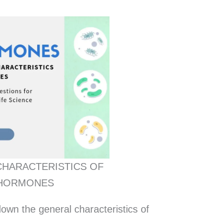
CHARACTERISTICS OF
HORMONES
te down the general characteristics of