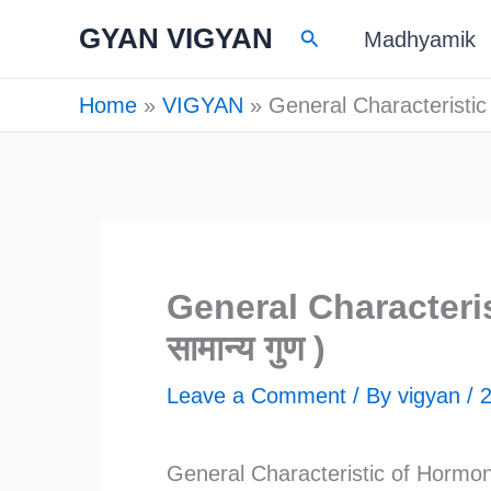
Skip
GYAN VIGYAN
Search
Madhyamik
to
content
Home
VIGYAN
General Characteristic of
General Characterist
सामान्य गुण )
Leave a Comment
/ By
vigyan
/
2
General Characteristic of Hormones (