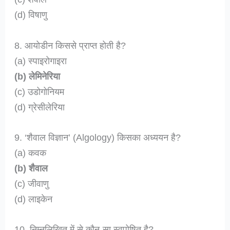
(d) विषाणु
8. आयोडीन किससे प्राप्त होती है?
(a) स्पाइरोगाइरा
(b) लेमिनेरिया
(c) उडोगोनियम
(d) ग्रेसीलेरिया
9. ‘शैवाल विज्ञान’ (Algology) किसका अध्ययन है?
(a) कवक
(b) शैवाल
(c) जीवाणु
(d) लाइकेन
10. निम्नलिखित में से कौन-सा स्वपोषित है?