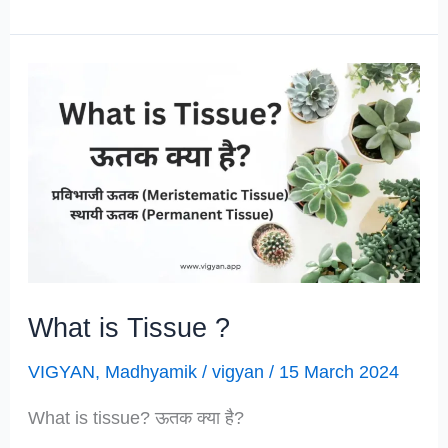
Questions
For
Madhyamik
Life
Science
Locomotion
and
Movement
What is Tissue ?
VIGYAN
,
Madhyamik
/
vigyan
/
15 March 2024
What is tissue? ऊतक क्या है?