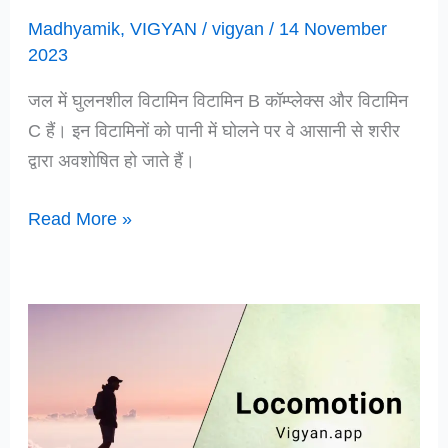
Madhyamik
,
VIGYAN
/
vigyan
/
14 November
2023
जल में घुलनशील विटामिन विटामिन B कॉम्प्लेक्स और विटामिन
C हैं। इन विटामिनों को पानी में घोलने पर वे आसानी से शरीर
द्वारा अवशोषित हो जाते हैं।
विटामिन
Read More »
कितने
प्रकार
के
होते
हैं
Different
Types