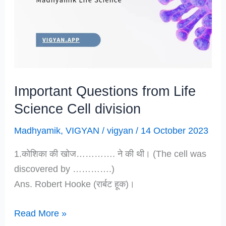
Important Questions from Life
Science Cell division
Madhyamik
,
VIGYAN
/
vigyan
/
14 October 2023
1.कोशिका की खोज…………. ने की थी। (The cell was
discovered by ………….)
Ans. Robert Hooke (रार्बट हूक)।
Important
Read More »