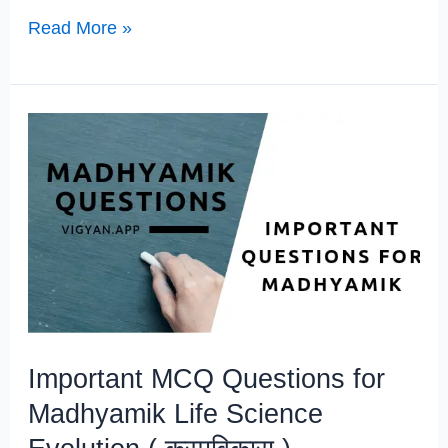
What
Read More »
is
Tissue
?
Important MCQ Questions for
Madhyamik Life Science