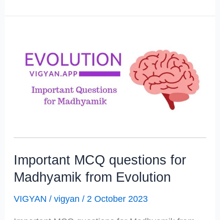
Questions
from
Life
Science
Cell
division
Important MCQ questions for
Madhyamik from Evolution
VIGYAN
/
vigyan
/
2 October 2023